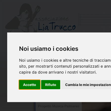
Noi usiamo i cookies
Chi siamo
Il Libro di Lia
Noi usiamo i cookies e altre tecniche di tracciam
La chitarra per Lia
sito, per mostrarti contenuti personalizzati e annu
Premio Lia Trucco
capire da dove arrivano i nostri visitatori.
Concerto per Lia
Accetto
Rifiuto
Cambia le mie impostazion
Ricordando Lia
Ensemble Lia Trucco
In montagna con Lia
Progetto Musica Palmares