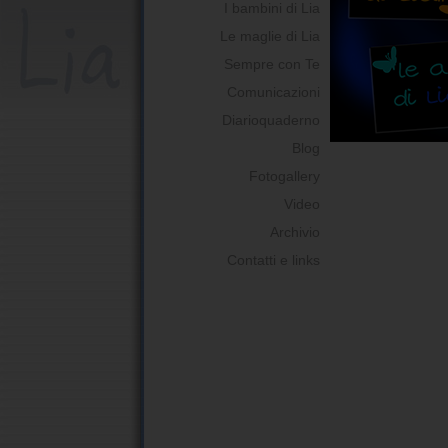
I bambini di Lia
Le maglie di Lia
Sempre con Te
Comunicazioni
Diarioquaderno
Blog
Fotogallery
Video
Archivio
Contatti e links