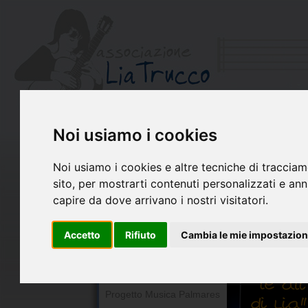
Noi usiamo i cookies
Chi siamo
Il Libro di Lia
Noi usiamo i cookies e altre tecniche di tracciam
La chitarra per Lia
sito, per mostrarti contenuti personalizzati e annu
Premio Lia Trucco
capire da dove arrivano i nostri visitatori.
Concerto per Lia
Accetto
Rifiuto
Cambia le mie impostazion
Ricordando Lia
Ensemble Lia Trucco
In montagna con Lia
Progetto Musica Palmares