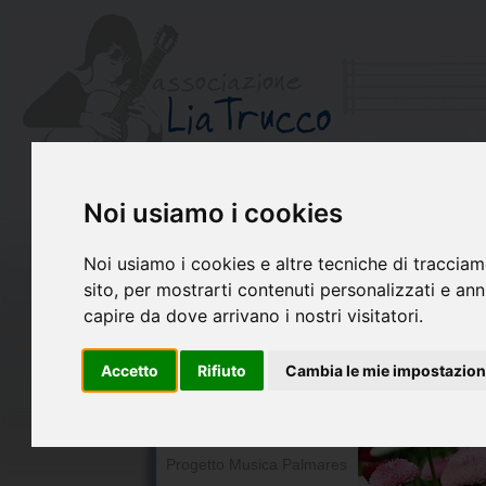
Noi usiamo i cookies
Chi siamo
Il Libro di Lia
Noi usiamo i cookies e altre tecniche di tracciam
La chitarra per Lia
sito, per mostrarti contenuti personalizzati e annu
Premio Lia Trucco
capire da dove arrivano i nostri visitatori.
Concerto per Lia
Accetto
Rifiuto
Cambia le mie impostazion
Ricordando Lia
Ensemble Lia Trucco
In montagna con Lia
Progetto Musica Palmares