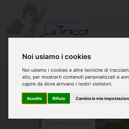
Noi usiamo i cookies
Chi siamo
Il Libro di Lia
Noi usiamo i cookies e altre tecniche di tracciam
La chitarra per Lia
sito, per mostrarti contenuti personalizzati e annu
Premio Lia Trucco
capire da dove arrivano i nostri visitatori.
Concerto per Lia
Accetto
Rifiuto
Cambia le mie impostazion
Ricordando Lia
Ensemble Lia Trucco
In montagna con Lia
Progetto Musica Palmares