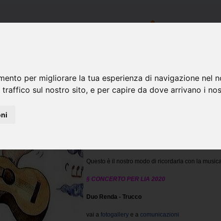
mento per migliorare la tua esperienza di navigazione nel n
 traffico sul nostro sito, e per capire da dove arrivano i nost
Home
> Concerto per Lia
Concerto per Lia
oni
Nel mese di ottobre, anniversario della morte di
lei dedicato.
Questo è il nostro modo di ricordarla con la musica
§ CONCERTO PER LIA 2020
Duo Renda - Trucco
vai a
fotogallery
e a
comunicazioni