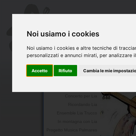
Noi usiamo i cookies
Noi usiamo i cookies e altre tecniche di traccia
personalizzati e annunci mirati, per analizzare il
Chi siamo
Il Libro di Lia
Accetto
Rifiuto
Cambia le mie impostazi
La chitarra per Lia
Premio Lia Trucco
Concerto per Lia
Ricordando Lia
Ensemble Lia Trucco
In montagna con Lia
Progetto Musica Palmares