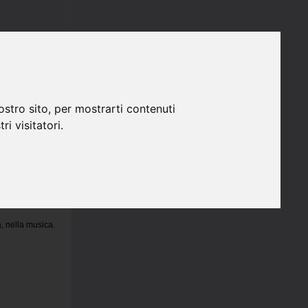
ostro sito, per mostrarti contenuti
ri visitatori.
 Lia, Concerto a
, nella musica.