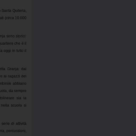
o Santa Quiteria,
ati (circa 10.000
ja sono storici:
uartiere che è il
oggi in tutto il
ella Granja: dal
 ai ragazzi del
ambini/e abbiano
cuola, da sempre
olineare sia la
 nella scuola si
erie di attività
rra, percussioni,