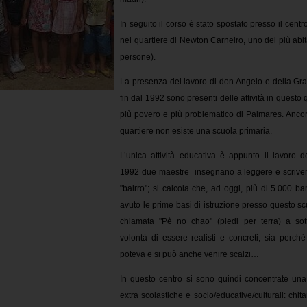
In seguito il corso è stato spostato presso il centr
nel quartiere di Newton Carneiro, uno dei più abit
persone).
La presenza del lavoro di don Angelo e della Gran
fin dal 1992 sono presenti delle attività in questo q
più povero e più problematico di Palmares. Ancora 
quartiere non esiste una scuola primaria.
L’unica attività educativa è appunto il lavoro d
1992 due maestre insegnano a leggere e scrivere
"bairro"; si calcola che, ad oggi, più di 5.000 b
avuto le prime basi di istruzione presso questo s
chiamata "Pè no chao" (piedi per terra) a sott
volontà di essere realisti e concreti, sia perché
poteva e si può anche venire scalzi…
In questo centro si sono quindi concentrate una s
extra scolastiche e socio/educative/culturali: chita