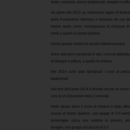
teatro, culinaria, danze tradizionali, disegno e pittu
Ad aprile del 2013 un improvviso taglio di finanz
della Fondazione Meninos e meninas de rua d
hanno avuto come conseguenza la chiusura di a
simili a quello di Santa Quiteria.
Anche questo centro ha dovuto ridimensionarsi.
Sono stati però mantenuti in vita i corsi di alfabeti
di disegno e pittura, e quello di chitarra.
Nel 2014 sono stati ripristinati i corsi di per
tradizionali.
Alla fine dell’anno 2014 è iniziato anche un corso d
cura di un Educatore della Comunità
Nello stesso anno il corso di chitarra è stato attiv
scuola di Santa Quiteria con gruppi di 5-6 bamb
pomeriggio (circa una ventina al giorno), a
famiglie, con gruppi più piccoli di 2-3.