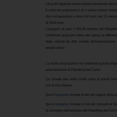
Circa 90 ragazzi/e hanno quindi beneficiato del co
Il costo del professore è di 1 salario minimo brasi
che corrispondono a circa 240 euro, per 11 mensili
di 2640 euro.
L’assegno di euro 1.790,00 ricevuto dal Fitwalk
contribuito quasi per intero alla spesa; la differe
stata coperta da altre entrate dell’associazione
brasile onlus”
La nostra Associazione ha sostenuto questo proget
partecipazione al Fitwalking del Cuore.
Qui
trovate due video molto carini di questi mera
con le loro chitarre.
Qui in
fotogallery
trovate le foto dei ragazzi della s
Qui in
fotogallery
trovate le foto del concerto al Q
la consegna dell’assegno del Fitwalking del Cuor