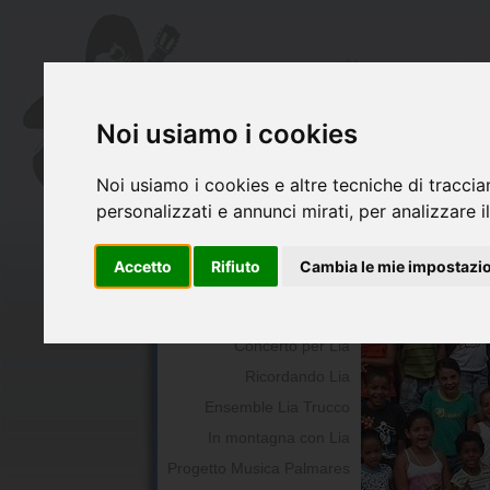
Noi usiamo i cookies
Noi usiamo i cookies e altre tecniche di traccia
personalizzati e annunci mirati, per analizzare il
Chi siamo
Il Libro di Lia
Accetto
Rifiuto
Cambia le mie impostazi
La chitarra per Lia
Premio Lia Trucco
Concerto per Lia
Ricordando Lia
Ensemble Lia Trucco
In montagna con Lia
Progetto Musica Palmares