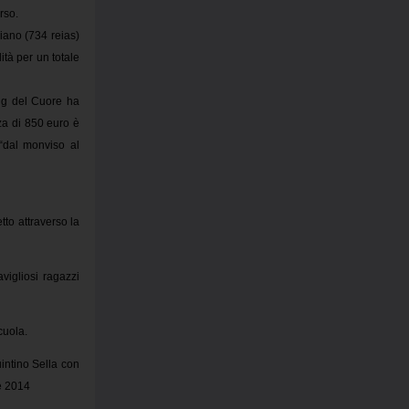
rso.
liano (734 reias)
tà per un totale
ing del Cuore ha
nza di 850 euro è
 “dal monviso al
to attraverso la
vigliosi ragazzi
cuola.
uintino Sella con
e 2014