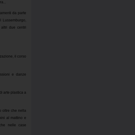
ra...
iamenti da parte
el Lussemburgo,
ltri due centri
zzazione, il corso
cussioni e danze
i arte plastica a
o oltre che nella
ini al mattino e
nche nelle case