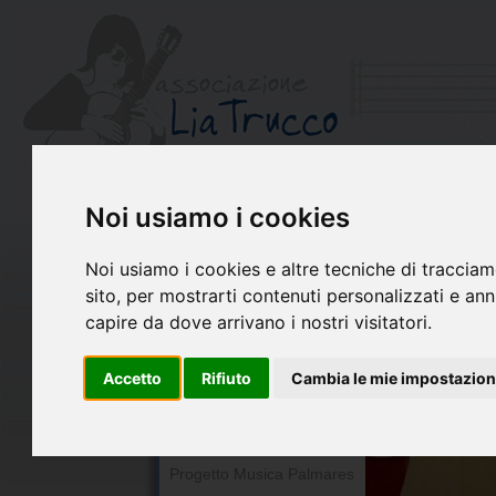
Noi usiamo i cookies
Chi siamo
Il Libro di Lia
Noi usiamo i cookies e altre tecniche di tracciam
La chitarra per Lia
sito, per mostrarti contenuti personalizzati e annu
Premio Lia Trucco
capire da dove arrivano i nostri visitatori.
Concerto per Lia
Accetto
Rifiuto
Cambia le mie impostazion
Ricordando Lia
Ensemble Lia Trucco
In montagna con Lia
Progetto Musica Palmares