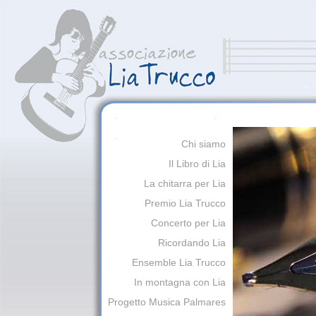
Chi siamo
Il Libro di Lia
La chitarra per Lia
Premio Lia Trucco
Concerto per Lia
Ricordando Lia
Ensemble Lia Trucco
In montagna con Lia
Progetto Musica Palmares