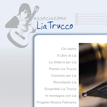
Chi siamo
Il Libro di Lia
La chitarra per Lia
Premio Lia Trucco
Concerto per Lia
Ricordando Lia
Ensemble Lia Trucco
In montagna con Lia
Progetto Musica Palmares