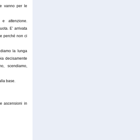
he vanno per le
 e attenzione.
ota. E’ arrivata
le perché non ci
ndiamo la lunga
oia decisamente
o, scendiamo,
lla base.
e ascensioni in