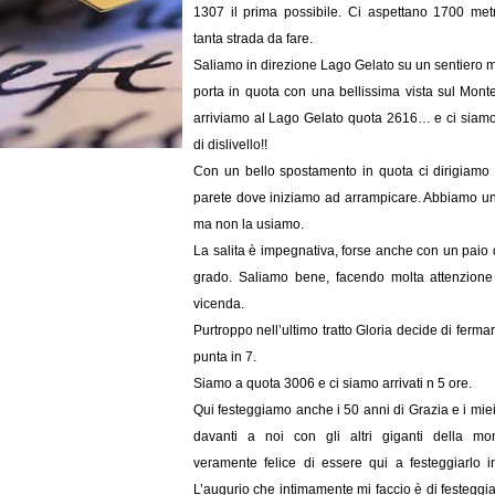
1307 il prima possibile. Ci aspettano 1700 metri
tanta strada da fare.
Saliamo in direzione Lago Gelato su un sentiero mo
porta in quota con una bellissima vista sul Mont
arriviamo al Lago Gelato quota 2616… e ci siamo 
di dislivello!!
Con un bello spostamento in quota ci dirigiamo a
parete dove iniziamo ad arrampicare. Abbiamo un
ma non la usiamo.
La salita è impegnativa, forse anche con un paio d
grado. Saliamo bene, facendo molta attenzione
vicenda.
Purtroppo nell’ultimo tratto Gloria decide di fermar
punta in 7.
Siamo a quota 3006 e ci siamo arrivati n 5 ore.
Qui festeggiamo anche i 50 anni di Grazia e i miei
davanti a noi con gli altri giganti della m
veramente felice di essere qui a festeggiarlo 
L’augurio che intimamente mi faccio è di festeggia