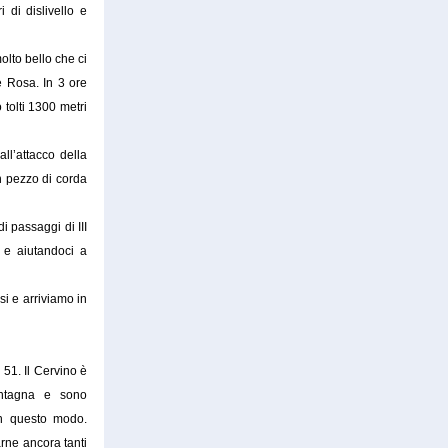
 di dislivello e
lto bello che ci
e Rosa. In 3 ore
tolti 1300 metri
ll’attacco della
 pezzo di corda
i passaggi di III
 e aiutandoci a
si e arriviamo in
 51. Il Cervino è
ontagna e sono
in questo modo.
rne ancora tanti