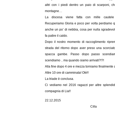
altri con i piedi dentro un paio di scarponi, c
montagne…
La discesa viene fatta con mille cautele
Recuperiamo Gloria e poco per volta perdiamo qu
anche un po’ di nebbia, cosa per nulla sgradevo
fa patire il caldo.
Dopo il nostro momento di raccoglimento ripre
strada del ritorno dopo aver preso una scorciat
spacca gambe. Passo dopo passo scendiam
scendiamo .. ma quando siamo arrivati?!?!
Alla fine dopo 4 ore e mezza torniamo finalmente a
Altre 10 ore di camminata! Olè!!
La triade è conclusa.
Ci vediamo nel 2016 ragazzi per altre splendid
compagnia di Lia!!
22.12.2015
Cilla