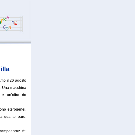
lla
amo il 26 agosto
 8. Una macchina
 e un’altra da
ono eterogenei,
a quanto pare,
Champdepraz Mt.